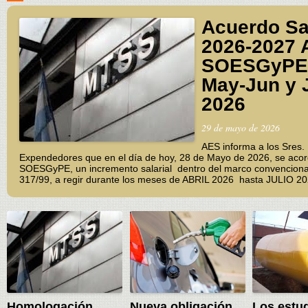
Acuerdo Sal
2026-2027 
SOESGyPE 
May-Jun y 
2026
29 de mayo de 2026
AES informa a los Sres.
Expendedores que en el día de hoy, 28 de Mayo de 2026, se acor
SOESGyPE, un incremento salarial dentro del marco convenciona
317/99, a regir durante los meses de ABRIL 2026 hasta JULIO 20
Homologación
Nueva obligación
Los estu