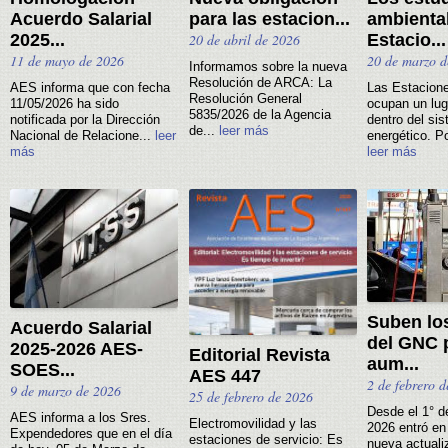
Acuerdo Salarial
para las estacion...
ambienta
2025...
20 de abril de 2026
Estacio...
11 de mayo de 2026
20 de marzo d
Informamos sobre la nueva
Resolución de ARCA: La
AES informa que con fecha
Las Estacione
Resolución General
11/05/2026 ha sido
ocupan un lug
5835/2026 de la Agencia
notificada por la Dirección
dentro del si
de...
leer más
Nacional de Relacione...
leer
energético. Po
más
leer más
Suben lo
Acuerdo Salarial
del GNC p
2025-2026 AES-
Editorial Revista
aum...
SOES...
AES 447
2 de febrero 
9 de marzo de 2026
25 de febrero de 2026
Desde el 1° d
AES informa a los Sres.
Electromovilidad y las
2026 entró en
Expendedores que en el día
estaciones de servicio: Es
nueva actuali