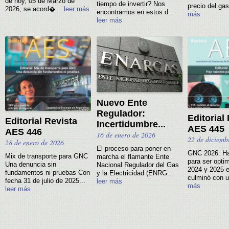
de hoy, 05 de Marzo de
tiempo de invertir? Nos
precio del gas
2026, se acord�...
leer más
encontramos en estos d...
más
leer más
Nuevo Ente
Regulador:
Editorial
Editorial Revista
Incertidumbre...
AES 445
AES 446
16 de enero de 2026
22 de diciemb
28 de enero de 2026
El proceso para poner en
GNC 2026: Ha
Mix de transporte para GNC
marcha el flamante Ente
para ser opti
Una denuncia sin
Nacional Regulador del Gas
2024 y 2025
fundamentos ni pruebas Con
y la Electricidad (ENRG...
culminó con u
fecha 31 de julio de 2025...
leer más
más
leer más