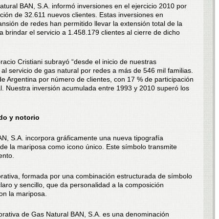
tural BAN, S.A. informó inversiones en el ejercicio 2010 por
ación de 32.611 nuevos clientes. Estas inversiones en
nsión de redes han permitido llevar la extensión total de la
 brindar el servicio a 1.458.179 clientes al cierre de dicho
acio Cristiani subrayó “desde el inicio de nuestras
l servicio de gas natural por redes a más de 546 mil familias.
e Argentina por número de clientes, con 17 % de participación
al. Nuestra inversión acumulada entre 1993 y 2010 superó los
do y notorio
AN, S.A. incorpora gráficamente una nueva tipografía
 de la mariposa como icono único. Este símbolo transmite
ento.
orativa, formada por una combinación estructurada de símbolo
claro y sencillo, que da personalidad a la composición
con la mariposa.
rporativa de Gas Natural BAN, S.A. es una denominación