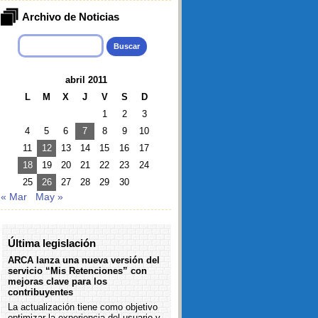
Archivo de Noticias
Buscar:
abril 2011
L
M
X
J
V
S
D
1
2
3
4
5
6
7
8
9
10
11
12
13
14
15
16
17
18
19
20
21
22
23
24
25
26
27
28
29
30
« Mar
May »
Última legislación
ARCA lanza una nueva versión del
servicio “Mis Retenciones” con
mejoras clave para los
contribuyentes
La actualización tiene como objetivo
optimizar la experiencia del usuario y