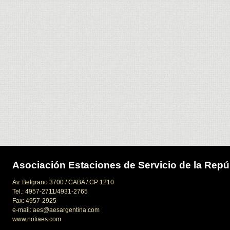
Asociación Estaciones de Servicio de la Repú
Av. Belgrano 3700 / CABA / CP 1210
Tel.: 4957-2711/4931-2765
Fax: 4957-2925
e-mail: aes@aesargentina.com
www.notiaes.com