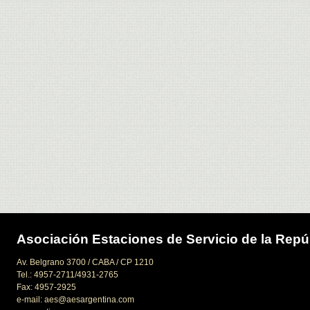
Asociación Estaciones de Servicio de la Repú
Av. Belgrano 3700 / CABA / CP 1210
Tel.: 4957-2711/4931-2765
Fax: 4957-2925
e-mail: aes@aesargentina.com