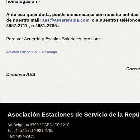
homologación
.-
Ante cualquier duda, puede comunicarse con nuestra entidad 
de nuestro mail:
aes@aesarentina.com
, o a nuestros teléfonos
4957-2711 , o 4931-2765.-
Para ver Acuerdo y Escalas Salariales, presione
Acuerdo Salarial 2019
Descarga
Conse
Directivo AES
Asociación Estaciones de Servicio de la Repú
Av. Belgrano 3700 / CABA / CP 1210
Tel.: 4957-2711/4931-2765
Fax: 4957-2925