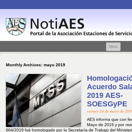
Skip t
Menu
conte
Monthly Archives:
mayo 2019
Homologaci
Acuerdo Sala
2019 AES-
SOESGyPE
viernes 24 de mayo de 201
AES informa que con fe
Mayo de 2019 y por res
664/2019 fué homologado por la Secretaría de Trabajo del Minister