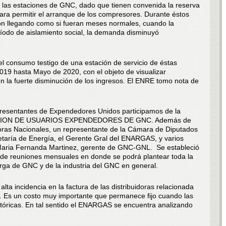
n las estaciones de GNC, dado que tienen convenida la reserva
ara permitir el arranque de los compresores. Durante éstos
on llegando como si fueran meses normales, cuando la
ríodo de aislamiento social, la demanda disminuyó
 el consumo testigo de una estación de servicio de éstas
019 hasta Mayo de 2020, con el objeto de visualizar
n la fuerte disminución de los ingresos. El ENRE tomo nota de
epresentantes de Expendedores Unidos participamos de la
OMISION DE USUARIOS EXPENDEDORES DE GNC. Además de
oras Nacionales, un representante de la Cámara de Diputados
retaría de Energía, el Gerente Gral del ENARGAS, y varios
ic Maria Fernanda Martinez, gerente de GNC-GNL. Se estableció
e reuniones mensuales en donde se podrá plantear toda la
rga de GNC y de la industria del GNC en general.
alta incidencia en la factura de las distribuidoras relacionada
e. Es un costo muy importante que permanece fijo cuando las
tóricas. En tal sentido el ENARGAS se encuentra analizando