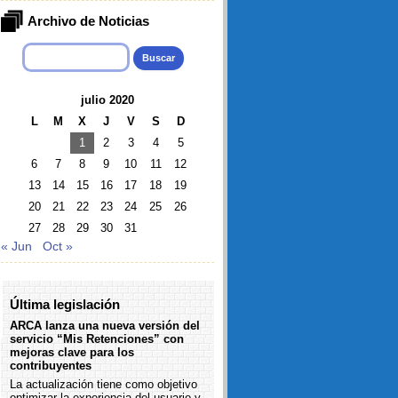
Archivo de Noticias
Buscar:
julio 2020
L
M
X
J
V
S
D
1
2
3
4
5
6
7
8
9
10
11
12
13
14
15
16
17
18
19
20
21
22
23
24
25
26
27
28
29
30
31
« Jun
Oct »
Última legislación
ARCA lanza una nueva versión del
servicio “Mis Retenciones” con
mejoras clave para los
contribuyentes
La actualización tiene como objetivo
optimizar la experiencia del usuario y