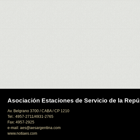
Asociación Estaciones de Servicio de la Repú
Av. Belgrano 3700 / CABA / CP 1210
Tel.: 4957-2711/4931-2765
Fax: 4957-2925
e-mail: aes@aesargentina.com
www.notiaes.com