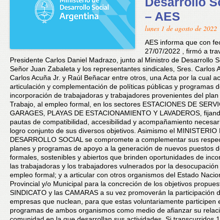
Desarrollo S
– AES
lunes 1 de agosto de 2022
AES informa que con fe
27/07/2022 , firmó a tra
Presidente Carlos Daniel Madrazo, junto al Ministro de Desarrollo S
Señor Juan Zabaleta y los representantes sindicales, Sres. Carlos 
Carlos Acuña Jr. y Raúl Beñacar entre otros, una Acta por la cual a
articulación y complementación de políticas públicas y programas 
incorporación de trabajadoras y trabajadores provenientes del plan
Trabajo, al empleo formal, en los sectores ESTACIONES DE SERVI
GARAGES, PLAYAS DE ESTACIONAMIENTO Y LAVADEROS, fijando
pautas de compatibilidad, accesibilidad y acompañamiento necesari
logro conjunto de sus diversos objetivos. Asimismo el MINISTERIO
DESARROLLO SOCIAL se compromete a complementar sus respec
planes y programas de apoyo a la generación de nuevos puestos d
formales, sostenibles y abiertos que brinden oportunidades de inco
las trabajadoras y los trabajadores vulnerados por la desocupación 
empleo formal; y a articular con otros organismos del Estado Nacio
Provincial y/o Municipal para la concreción de los objetivos propues
SINDICATO y las CAMARAS a su vez promoverán la participación d
empresas que nuclean, para que estas voluntariamente participen 
programas de ambos organismos como medio de afianzar su relaci
comunidad en la que desarrollan sus actividades. Si transcurridos