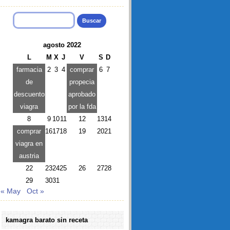
Buscar:
agosto 2022
L
M
X
J
V
S
D
farmacia
2
3
4
comprar
6
7
de
propecia
descuento
aprobado
viagra
por la fda
8
9
10
11
12
13
14
comprar
16
17
18
19
20
21
viagra en
austria
22
23
24
25
26
27
28
29
30
31
« May
Oct »
kamagra barato sin receta