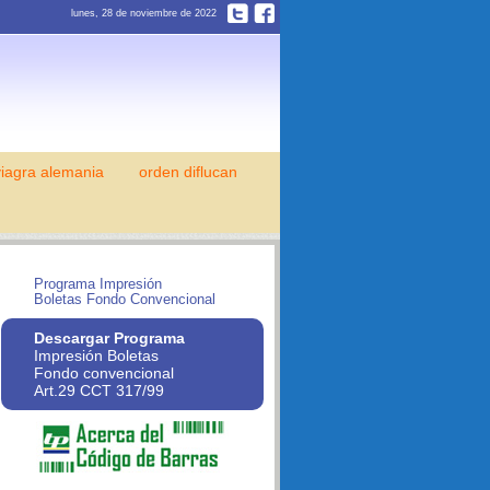
lunes, 28 de noviembre de 2022
viagra alemania
orden diflucan
Programa Impresión
Boletas Fondo Convencional
Descargar Programa
Impresión Boletas
Fondo convencional
Art.29 CCT 317/99