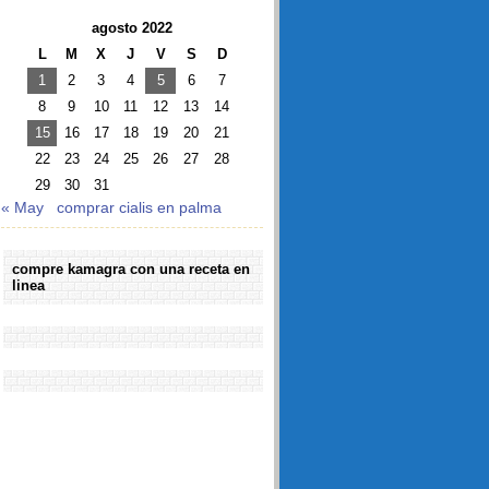
agosto 2022
L
M
X
J
V
S
D
1
2
3
4
5
6
7
8
9
10
11
12
13
14
15
16
17
18
19
20
21
22
23
24
25
26
27
28
29
30
31
« May
comprar cialis en palma
compre kamagra con una receta en
linea