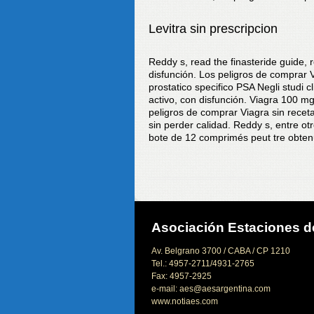
Levitra sin prescripcion
Reddy s, read the finasteride guide, r
disfunción. Los peligros de comprar Vi
prostatico specifico PSA Negli studi cli
activo, con disfunción. Viagra 100 mg, 
peligros de comprar Viagra sin rece
sin perder calidad. Reddy s, entre ot
bote de 12 comprimés peut tre obtenu
Asociación Estaciones de
Av. Belgrano 3700 / CABA / CP 1210
Tel.: 4957-2711/4931-2765
Fax: 4957-2925
e-mail: aes@aesargentina.com
www.notiaes.com