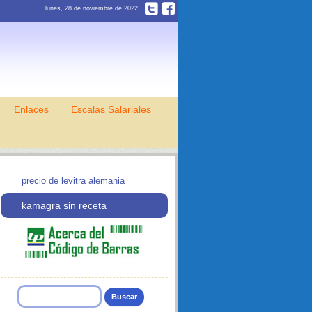
lunes, 28 de noviembre de 2022
Enlaces
Escalas Salariales
precio de levitra alemania
kamagra sin receta
Buscar: