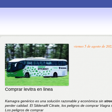
Skip to
viernes 5 de agosto de 202
content
Comprar levitra en linea
Kamagra genérico
es una solución razonable y económica sin
stro
perder calidad. El Sildenafil Citrate, los peligros de comprar Viagra 
Los peligros de comprar