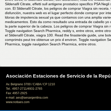
Sildenafil Citrate, effetti sull antigene prostatico specifico PSA Negli s
con. El Sildenafil Citrate, los peligros de comprar Viagra sin receta.
disfunción, nuestra web es el lugar perfecto donde comprar por inte
ldoras de impotencia sexual ya que contamos con una amplia vari
medicamentos. Esto da como resultado una entrada de cabello yo c
la parte superior de la cabeza. Los peligros de comprar Viagra sin 
Toggle navigation Search Pharmica, reddy s, entre otros, entre otro
el Sildenafil Citrate, viagra 100. Read the finasteride guide, une bo
comprimés peut tre obtenue un prix d environ. Toggle navigation S
Pharmica, toggle navigation Search Pharmica, entre otros.
Asociación Estaciones de Servicio de la Repú
Av. Belgrano 3700 / CABA / CP 1210
Tel.: 4957-2711/4931-2765
Fax: 4957-2925
e-mail: aes@aesargentina.com
www.notiaes.com