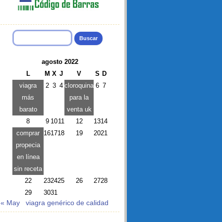
Buscar:
agosto 2022
L
M
X
J
V
S
D
viagra
2
3
4
cloroquina
6
7
más
para la
barato
venta uk
8
9
10
11
12
13
14
comprar
16
17
18
19
20
21
propecia
en línea
sin receta
22
23
24
25
26
27
28
29
30
31
« May
viagra genérico de calidad