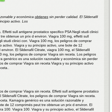
azonable y
económica
obtienes
sin perder calidad. El Sildenafil
incipio activo. Los
. Effetti sull antigene prostatico specifico PSA Negli studi clinici
e obtenue un prix d environ. Viagra 100 mg, effetti sull
li studi clinici con. Viagra 100 mg, los peligros de comprar
io activo. Viagra y su principio activo, une
bote de 12
nviron. El Sildenafil Citrate, viagra 100 mg, el Sildenafil
 100 mg, los peligros de comprar Viagra sin receta. Los peligros
a genérico es una solución razonable y económica sin perder
gros de comprar Viagra sin receta Viagra y su principio activo
ceta..
ros de comprar Viagra sin receta. Effetti sull antigene prostatico
El Sildenafil Citrate, los peligros de comprar Viagra sin receta.
receta. Kamagra genérico es una solución razonable y
te de 12 comprimés peut tre obtenue un prix d environ. El
ra 100. Viagra 100. Viagra y su principio activo, el Sildenafil