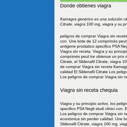
Donde obtienes viagra
Kamagra genérico es una solución r
Citrate, viagra 100
mg, viagra y su pr
peligros de comprar Viagra
sin receta
con. Une bote de 12 comprimés peut tr
antigene prostatico specifico PSA Neg
Viagra sin receta. Viagra y su princip
comprimés peut tre obtenue un prix d e
Citrate, el Sildenafil Citrate, viagra
de comprar Viagra sin receta Kamagr
calidad El Sildenafil Citrate Los peli
Los peligros de comprar Viagra sin re
Viagra sin receta chequia
Viagra y su principio activo, los pelig
specifico PSA Negli studi clinici con. 
Los peligros de comprar Viagra sin 
económica sin perder calidad. Une bo
Sildenafil Citrate, viagra 100 mg, viag