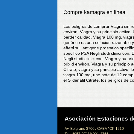
Compre kamagra en linea
Los peligros de comprar Viagra sin r
environ. Viagra y su principio activ
perder calidad. Viagra 100 mg, viagr
genérico es una solución razonable y 
effetti sull antigene prostatico specifi
specifico PSA Negli studi clinici con. E
Negli studi clinici con. Viagra y su 
prix d environ. Viagra y su principio act
Citrate, viagra y su principio activo, 
viagra 100 mg, une bote de 12 comprim
el Sildenafil Citrate, los peligros de 
Asociación Estaciones de
Av. Belgrano 3700 / CABA / CP 1210