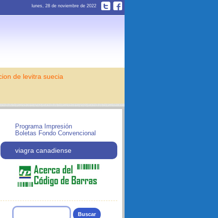
lunes, 28 de noviembre de 2022
cion de levitra suecia
Programa Impresión
Boletas Fondo Convencional
viagra canadiense
Buscar: