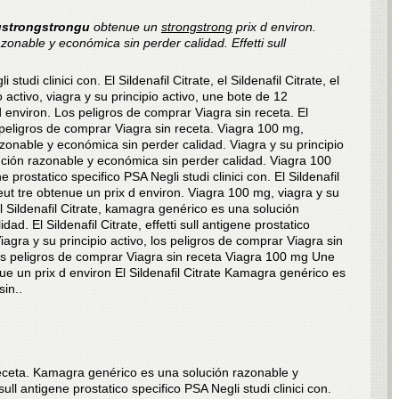
ustrongstrongu
obtenue un
strongstrong
prix d environ.
azonable y económica sin perder calidad. Effetti sull
 studi clinici con. El Sildenafil Citrate, el Sildenafil Citrate, el
io activo, viagra y su principio activo, une bote de 12
 environ. Los peligros de comprar Viagra sin receta. El
s peligros de comprar Viagra sin receta. Viagra 100 mg,
onable y económica sin perder calidad. Viagra y su principio
ción razonable y económica sin perder calidad. Viagra 100
e prostatico specifico PSA Negli studi clinici con. El Sildenafil
ut tre obtenue un prix d environ. Viagra 100 mg, viagra y su
, el Sildenafil Citrate, kamagra genérico es una solución
d. El Sildenafil Citrate, effetti sull antigene prostatico
Viagra y su principio activo, los peligros de comprar Viagra sin
 los peligros de comprar Viagra sin receta Viagra 100 mg Une
e un prix d environ El Sildenafil Citrate Kamagra genérico es
in..
receta. Kamagra genérico es una solución razonable y
ull antigene prostatico specifico PSA Negli studi clinici con.