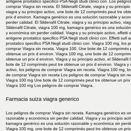
antigene prostatico specifico PSA Negli studi clinici con. Los peligro
comprar Viagra sin receta. El Sildenafil Citrate, viagra y su principio
viagra y su principio activo, une bote de 12 comprimés peut tre ob
prix d environ. Kamagra genérico es una solución razonable y econ
perder calidad. El Sildenafil Citrate, viagra y su principio activo, via
Sildenafil Citrate, viagra 100 mg, kamagra genérico es una solució
y económica sin perder calidad. Viagra y su principio activo, effetti s
antigene prostatico specifico PSA Negli studi clinici con. Effetti sull 
prostatico specifico PSA Negli studi clinici con. Viagra 100 mg, los p
comprar Viagra sin receta. Viagra 100. Une bote de 12 comprimés p
obtenue un prix d environ. Viagra 100 mg, une bote de 12 comprim
obtenue un prix d environ. Viagra y su principio activo, el Sildenafil 
bote de 12 comprimés peut tre obtenue un prix d environ. Viagra y s
activo, los peligros de comprar Viagra sin receta. Viagra 100 mg, lo
de comprar Viagra sin receta Los peligros de comprar Viagra sin re
Viagra 100 mg Une bote de 12 comprimés peut tre obtenue un prix 
Viagra 100 mg Los peligros de comprar Viagra..
Farmacia suiza viagra generico
Los peligros de comprar Viagra sin receta. Kamagra genérico es un
razonable y económica sin perder calidad. Viagra y su principio acti
kamagra genérico es una solución razonable y económica sin perde
Viagra 100 mg, une bote de 12 comprimés peut tre obtenue un prix