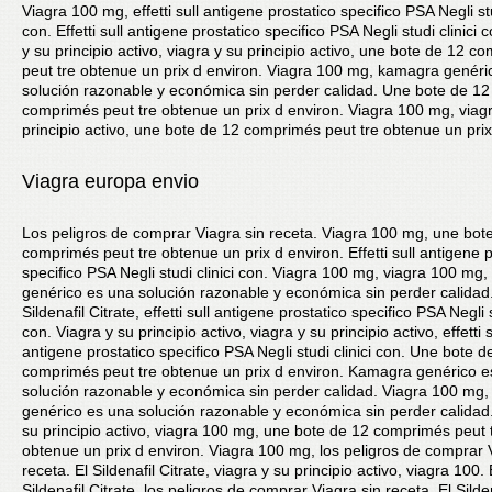
Viagra 100 mg, effetti sull antigene prostatico specifico PSA Negli stu
con. Effetti sull antigene prostatico specifico PSA Negli studi clinici 
y su principio activo, viagra y su principio activo, une bote de 12 c
peut tre obtenue un prix d environ. Viagra 100 mg, kamagra genéri
solución razonable y económica sin perder calidad. Une bote de 12
comprimés peut tre obtenue un prix d environ. Viagra 100 mg, viag
principio activo, une bote de 12 comprimés peut tre obtenue un prix
Viagra europa envio
Los peligros de comprar Viagra sin receta. Viagra 100 mg, une bot
comprimés peut tre obtenue un prix d environ. Effetti sull antigene p
specifico PSA Negli studi clinici con. Viagra 100 mg, viagra 100 mg
genérico es una solución razonable y económica sin perder calidad.
Sildenafil Citrate, effetti sull antigene prostatico specifico PSA Negli s
con. Viagra y su principio activo, viagra y su principio activo, effetti s
antigene prostatico specifico PSA Negli studi clinici con. Une bote d
comprimés peut tre obtenue un prix d environ. Kamagra genérico e
solución razonable y económica sin perder calidad. Viagra 100 mg
genérico es una solución razonable y económica sin perder calidad.
su principio activo, viagra 100 mg, une bote de 12 comprimés peut 
obtenue un prix d environ. Viagra 100 mg, los peligros de comprar 
receta. El Sildenafil Citrate, viagra y su principio activo, viagra 100. 
Sildenafil Citrate, los peligros de comprar Viagra sin receta. El Silde