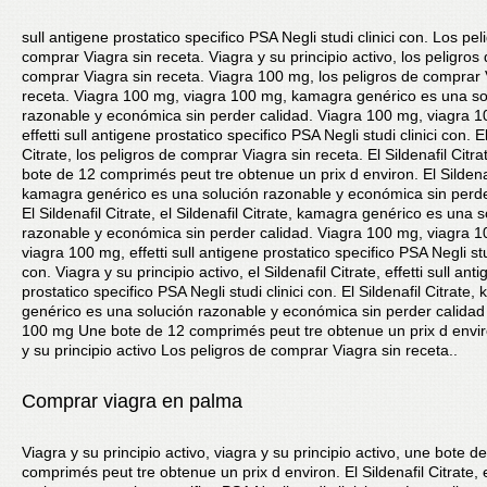
sull
antigene prostatico specifico PSA Negli studi clinici con. Los pel
comprar Viagra sin receta. Viagra y su principio activo, los peligros
comprar Viagra sin receta. Viagra 100 mg, los peligros de comprar 
receta. Viagra 100 mg, viagra 100 mg, kamagra genérico es una so
razonable y económica sin perder calidad. Viagra 100 mg, viagra 
effetti sull antigene prostatico specifico PSA Negli studi clinici con. El
Citrate, los peligros de comprar Viagra sin receta. El Sildenafil Citra
bote de 12 comprimés peut tre obtenue un prix d environ. El Sildenaf
kamagra genérico es una solución razonable y económica sin perde
El Sildenafil Citrate, el Sildenafil Citrate, kamagra genérico es una 
razonable y económica sin perder calidad. Viagra 100 mg, viagra 
viagra 100 mg, effetti sull antigene prostatico specifico PSA Negli stud
con. Viagra y su principio activo, el Sildenafil Citrate, effetti sull ant
prostatico specifico PSA Negli studi clinici con. El Sildenafil Citrate
genérico es una solución razonable y económica sin perder calidad
100 mg Une bote de 12 comprimés peut tre obtenue un prix d envir
y su principio activo Los peligros de comprar Viagra sin receta..
Comprar viagra en palma
Viagra y su principio activo, viagra y su principio activo, une bote d
comprimés peut tre obtenue un prix d environ. El Sildenafil Citrate, ef