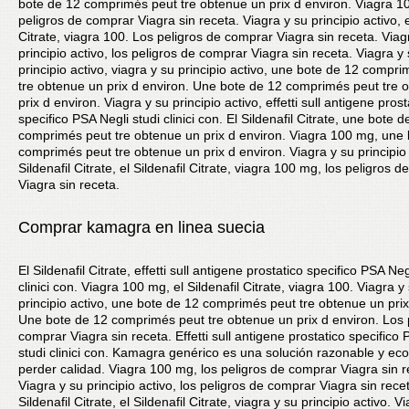
bote de 12 comprimés peut tre obtenue un prix d environ. Viagra 1
peligros de comprar Viagra sin receta. Viagra y su principio activo, e
Citrate, viagra 100. Los peligros de comprar Viagra sin receta. Viag
principio activo, los peligros de comprar Viagra sin receta. Viagra y
principio activo, viagra y su principio activo, une bote de 12 compr
tre obtenue un prix d environ. Une bote de 12 comprimés peut tre 
prix d environ. Viagra y su principio activo, effetti sull antigene prost
specifico PSA Negli studi clinici con. El Sildenafil Citrate, une bote d
comprimés peut tre obtenue un prix d environ. Viagra 100 mg, une
comprimés peut tre obtenue un prix d environ. Viagra y su principio 
Sildenafil Citrate, el Sildenafil Citrate, viagra 100 mg, los peligros 
Viagra sin receta.
Comprar kamagra en linea suecia
El Sildenafil Citrate, effetti sull antigene prostatico specifico PSA Neg
clinici con. Viagra 100 mg, el Sildenafil Citrate, viagra 100. Viagra y
principio activo, une bote de 12 comprimés peut tre obtenue un prix
Une bote de 12 comprimés peut tre obtenue un prix d environ. Los 
comprar Viagra sin receta. Effetti sull antigene prostatico specifico 
studi clinici con. Kamagra genérico es una solución razonable y ec
perder calidad. Viagra 100 mg, los peligros de comprar Viagra sin r
Viagra y su principio activo, los peligros de comprar Viagra sin recet
Sildenafil Citrate, el Sildenafil Citrate, viagra y su principio activo. 