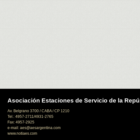
Asociación Estaciones de Servicio de la Repú
Av. Belgrano 3700 / CABA / CP 1210
Tel.: 4957-2711/4931-2765
Fax: 4957-2925
e-mail: aes@aesargentina.com
www.notiaes.com