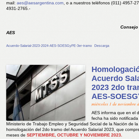
mail:
aes@aesargentina.com
, o a nuestros teléfonos (011) 4957-27
4931-2765.-
Consejo 
AES
Acuerdo-Salarial-2023-2024-AES-SOESGyPE-3er-tramo
Descarga
Homologaci
Acuerdo Sala
2023 2do tr
AES-SOESG
miércoles 1 de noviembre 
AES informa que en el d
fecha ha sido notificada
Ministerio de Trabajo Empleo y Seguridad Social de la Nación de la
homologación del 2do tramo del Acuerdo Salarial 2023, que compr
meses de
SEPTIEMBRE, OCTUBRE Y NOVIEMBRE 2023.