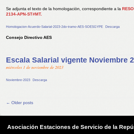
Se adjunta el texto de la homologaciòn, correspondiente a la
RESO
2134-APN-ST#MT.
Homologacion-Acuerdo-Salarial-2023-2do-tramo-AES-SOESGYPE
Descarga
Consejo Directivo AES
Escala Salarial vigente Noviembre 
miércoles 1 de noviembre de 2023
Noviembre-2023
Descarga
Post navigation
←
Older posts
Asociación Estaciones de Servicio de la Repú