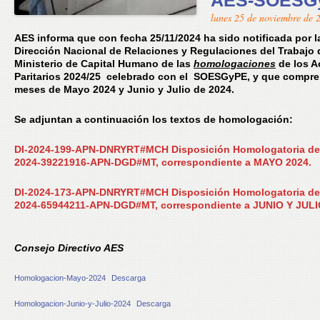
AES-SOESG
lunes 25 de noviembre de 
AES informa que con fecha 25/11/2024 ha sido notificada por l
Dirección Nacional de Relaciones y Regulaciones del Trabajo 
Ministerio de Capital Humano de las
homologaciones
de los A
Paritarios 2024/25 celebrado con el SOESGyPE, y que compre
meses de Mayo 2024 y Junio y Julio de 2024.
Se adjuntan a continuación los textos de homologación:
DI-2024-199-APN-DNRYRT#MCH
Disposición Homologatoria de
2024-39221916-APN-DGD#MT, correspondiente a MAYO 2024.
DI-2024-173-APN-DNRYRT#MCH
Disposición Homologatoria de
2024-65944211-APN-DGD#MT, correspondiente a JUNIO Y JULI
Consejo Directivo AES
Homologacion-Mayo-2024
Descarga
Homologacion-Junio-y-Julio-2024
Descarga