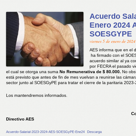
Acuerdo Sala
Enero 2024 
SOESGYPE
viernes 5 de enero de 2024
AES informa que en el d
ha firmado con el SO
acuerdo similar al ya c
por FECRA el pasado vi
el cual se otorga una suma
No Remunerativa de $ 80.000.
No obst
está previsto que antes de fin de mes vuelvan a reunirse las cámar
sector junto al SOESGyPE para tratar el cierre de la paritaria 2023
Los mantendremos informados.
C
Directivo AES
Acuerdo-Salarial-2023-2024-AES-SOESGyPE-Ene24
Descarga