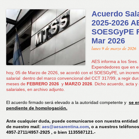
Acuerdo Sala
2025-2026 A
SOESGyPE F
Mar 2026
lunes 9 de marzo de 2026
AES informa a los Sres.
Expendedores que en el
hoy, 05 de Marzo de 2026, se acordó con el SOESGyPE, un incre
salarial dentro del marco convencional del CCT 317/99, a regir dur
meses de
FEBRERO 2026
y
MARZO 2026
. Dicho acuerdo, acta y
salariales, en archivo adjunto.
El acuerdo firmado será elevado a la autoridad competente y
se e
pendiente de homologación.
Ante cualquier duda, puede comunicarse con nuestra entidad 
de nuestro mail:
aes@aesarentina.com
, o a nuestros teléfonos
4957-2711/4957-2925 , o bien 1135587121.-