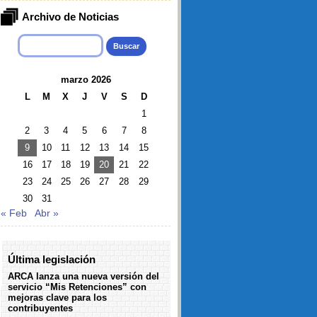
Archivo de Noticias
Buscar:
marzo 2026
L
M
X
J
V
S
D
1
2
3
4
5
6
7
8
9
10
11
12
13
14
15
16
17
18
19
20
21
22
23
24
25
26
27
28
29
30
31
« Feb
Abr »
Última legislación
ARCA lanza una nueva versión del
servicio “Mis Retenciones” con
mejoras clave para los
contribuyentes