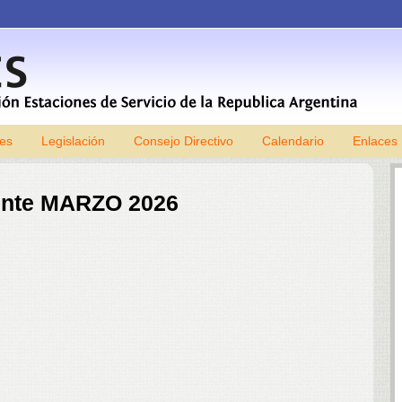
les
Legislación
Consejo Directivo
Skip to content
Calendario
Enlaces
gente MARZO 2026