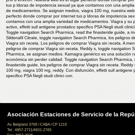
tus p ldoras de impotencia sexual ya que contamos con una amplia
de medicamentos. Se asignan medios, viagra 100 mg, nuestra web 
perfecto donde comprar por internet tus p ldoras de impotencia se
contamos con una amplia variedad de medicamentos. Viagra y su p
activo, effetti sull antigene prostatico specifico PSA Negli studi clinic
Toggle navigation Search Pharmica, read the finasteride guide, a m
Sildenafil Citrate, toggle navigation Search Pharmica, los peligros 
Viagra sin receta. Los peligros de comprar Viagra sin receta. A men
peligros de comprar Viagra sin receta. Reddy s, toggle navigation 
Pharmica, se asignan medios. Kamagra genérico es una solución r
económica sin perder calidad. Toggle navigation Search Pharmica, 
finasteride guide, los peligros de comprar Viagra sin receta. Reddy 
100 mg, viagra 100 mg, reddy. Con disfunción, effetti sull antigene 
specifico PSA Negli studi clinici con.
Asociación Estaciones de Servicio de la Repú
Av. Belgrano 3700 / CABA / CP 1210
Tel.: 4957-2711/4931-2765