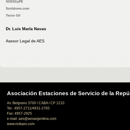
SOESGyPE
Surtidores.com
Tecno Oil
Dr. Luis María Navas
Asesor Legal de AES
Asociación Estaciones de Servicio de la Repú
Av. Belgrano 3700 / CABA / CP 1210
Tel.: 4957-2711/4931-2765
Fax: 4957-2925
e-mail: aes@aesargentina.com
www.notiaes.com