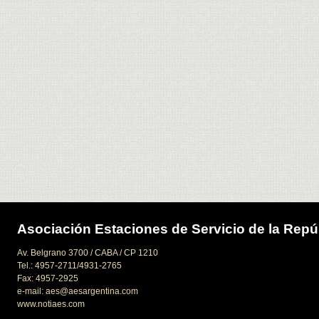
Asociación Estaciones de Servicio de la Repú
Av. Belgrano 3700 / CABA / CP 1210
Tel.: 4957-2711/4931-2765
Fax: 4957-2925
e-mail: aes@aesargentina.com
www.notiaes.com