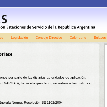
les
Legislación
Consejo Directivo
Skip to content
Calendario
Enlaces
orias
iones por parte de las distintas autoridades de aplicación,
 y ENARGAS), hacia el expendedor, recordamos las distintas
e Energía Norma: Resolución SE 1102/2004