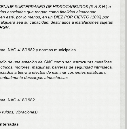
ACENAJE SUBTERRANEO DE HIDROCARBUROS (S.A.S.H.) a
rías asociadas que tengan como finalidad almacenar
men esté, por lo menos, en un DIEZ POR CIENTO (10%) por
 cualquiera sea su capacidad, destinados a instalaciones sujetas
ERGIA
ma: NAG 418/1982 y normas municipales
redio de una estación de GNC como ser, estructuras metálicas,
éctricos, motores, máquinas, barreras de seguridad intrínseca,
ctados a tierra a efectos de eliminar corrientes estáticas u
eventualmente descargas atmosféricas.
rma: NAG 418/1982
ruidos, vibraciones)
enterradas