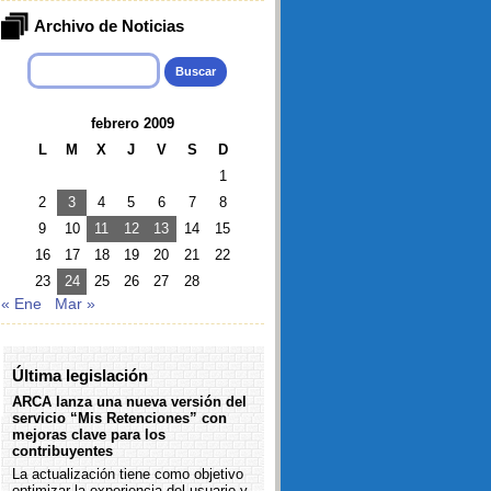
Archivo de Noticias
Buscar:
febrero 2009
L
M
X
J
V
S
D
1
2
3
4
5
6
7
8
9
10
11
12
13
14
15
16
17
18
19
20
21
22
23
24
25
26
27
28
« Ene
Mar »
Última legislación
ARCA lanza una nueva versión del
servicio “Mis Retenciones” con
mejoras clave para los
contribuyentes
La actualización tiene como objetivo
optimizar la experiencia del usuario y