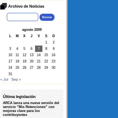
Archivo de Noticias
Buscar:
agosto 2009
L
M
X
J
V
S
D
1
2
3
4
5
6
7
8
9
10
11
12
13
14
15
16
17
18
19
20
21
22
23
24
25
26
27
28
29
30
31
« Jul
Sep »
Última legislación
ARCA lanza una nueva versión del
servicio “Mis Retenciones” con
mejoras clave para los
contribuyentes