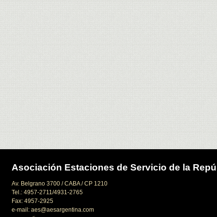
Asociación Estaciones de Servicio de la Repú
Av. Belgrano 3700 / CABA / CP 1210
Tel.: 4957-2711/4931-2765
Fax: 4957-2925
e-mail: aes@aesargentina.com