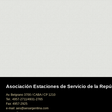
Asociación Estaciones de Servicio de la Repú
Av. Belgrano 3700 / CABA / CP 1210
Tel.: 4957-2711/4931-2765
Fax: 4957-2925
e-mail: aes@aesargentina.com