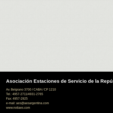
Asociación Estaciones de Servicio de la Repú
Av. Belgrano 3700 / CABA / CP 1210
Tel.: 4957-2711/4931-2765
Fax: 4957-2925
e-mail: aes@aesargentina.com
www.notiaes.com