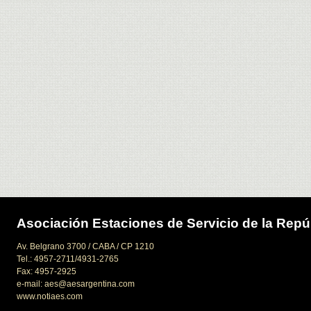
Asociación Estaciones de Servicio de la Repú
Av. Belgrano 3700 / CABA / CP 1210
Tel.: 4957-2711/4931-2765
Fax: 4957-2925
e-mail: aes@aesargentina.com
www.notiaes.com