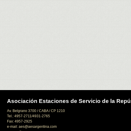
Asociación Estaciones de Servicio de la Repú
Av. Belgrano 3700 / CABA / CP 1210
Tel.: 4957-2711/4931-2765
Fax: 4957-2925
e-mail: aes@aesargentina.com