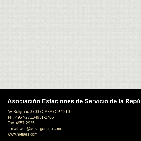
Asociación Estaciones de Servicio de la Repú
Av. Belgrano 3700 / CABA / CP 1210
Tel.: 4957-2711/4931-2765
Fax: 4957-2925
e-mail: aes@aesargentina.com
www.notiaes.com