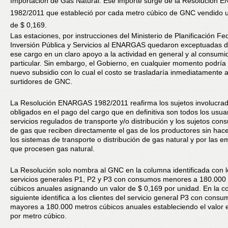
Importación de Gas Natural. Ese importe surge de la Resolución
1982/2011 que estableció por cada metro cúbico de GNC vendido 
de $ 0,169.
Las estaciones, por instrucciones del Ministerio de Planificación Fed
Inversión Pública y Servicios al ENARGAS quedaron exceptuadas 
ese cargo en un claro apoyo a la actividad en general y al consumi
particular. Sin embargo, el Gobierno, en cualquier momento podría r
nuevo subsidio con lo cual el costo se trasladaría inmediatamente a
surtidores de GNC.
La Resolución ENARGAS 1982/2011 reafirma los sujetos involucra
obligados en el pago del cargo que en definitiva son todos los usua
servicios regulados de transporte y/o distribución y los sujetos co
de gas que reciben directamente el gas de los productores sin hac
los sistemas de transporte o distribución de gas natural y por las 
que procesen gas natural.
La Resolución solo nombra al GNC en la columna identificada con l
servicios generales P1, P2 y P3 con consumos menores a 180.000
cúbicos anuales asignando un valor de $ 0,169 por unidad. En la 
siguiente identifica a los clientes del servicio general P3 con cons
mayores a 180.000 metros cúbicos anuales estableciendo el valor 
por metro cúbico.