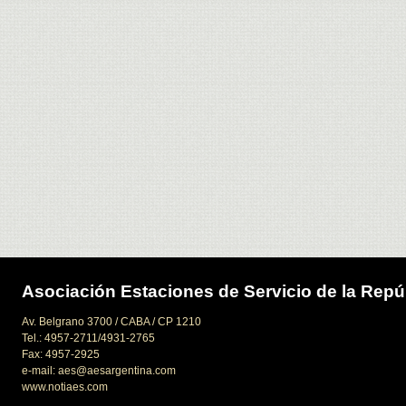
Asociación Estaciones de Servicio de la Repú
Av. Belgrano 3700 / CABA / CP 1210
Tel.: 4957-2711/4931-2765
Fax: 4957-2925
e-mail: aes@aesargentina.com
www.notiaes.com