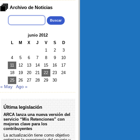
Archivo de Noticias
Buscar:
junio 2012
L
M
X
J
V
S
D
1
2
3
4
5
6
7
8
9
10
11
12
13
14
15
16
17
18
19
20
21
22
23
24
25
26
27
28
29
30
« May
Ago »
Última legislación
ARCA lanza una nueva versión del
servicio “Mis Retenciones” con
mejoras clave para los
contribuyentes
La actualización tiene como objetivo
optimizar la experiencia del usuario y