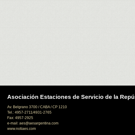
Asociación Estaciones de Servicio de la Repú
Av. Belgrano 3700 / CABA / CP 1210
Tel.: 4957-2711/4931-2765
Fax: 4957-2925
e-mail: aes@aesargentina.com
www.notiaes.com