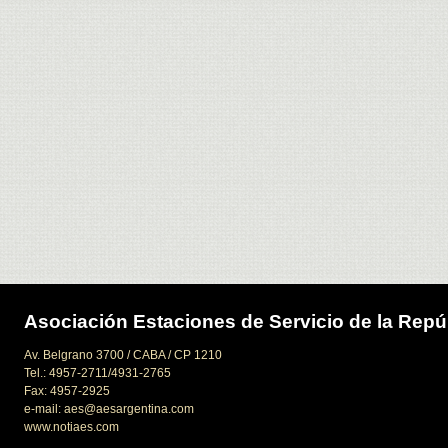
Asociación Estaciones de Servicio de la Repú
Av. Belgrano 3700 / CABA / CP 1210
Tel.: 4957-2711/4931-2765
Fax: 4957-2925
e-mail: aes@aesargentina.com
www.notiaes.com