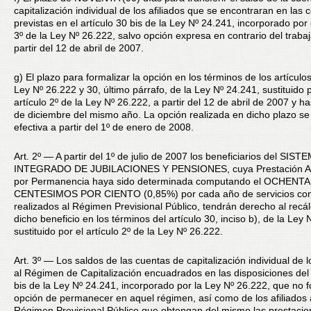
capitalización individual de los afiliados que se encontraran en las 
previstas en el artículo 30 bis de la Ley Nº 24.241, incorporado por e
3º de la Ley Nº 26.222, salvo opción expresa en contrario del trabaj
partir del 12 de abril de 2007.
g) El plazo para formalizar la opción en los términos de los artículo
Ley Nº 26.222 y 30, último párrafo, de la Ley Nº 24.241, sustituido p
artículo 2º de la Ley Nº 26.222, a partir del 12 de abril de 2007 y ha
de diciembre del mismo año. La opción realizada en dicho plazo se
efectiva a partir del 1º de enero de 2008.
Art. 2º — A partir del 1º de julio de 2007 los beneficiarios del SIST
INTEGRADO DE JUBILACIONES Y PENSIONES, cuya Prestación Ad
por Permanencia haya sido determinada computando el OCHENT
CENTESIMOS POR CIENTO (0,85%) por cada año de servicios con
realizados al Régimen Previsional Público, tendrán derecho al recá
dicho beneficio en los términos del artículo 30, inciso b), de la Ley 
sustituido por el artículo 2º de la Ley Nº 26.222.
Art. 3º — Los saldos de las cuentas de capitalización individual de lo
al Régimen de Capitalización encuadrados en las disposiciones del 
bis de la Ley Nº 24.241, incorporado por la Ley Nº 26.222, que no 
opción de permanecer en aquel régimen, así como de los afiliados 
Régimen Previsional Público que obtengan del mismo las prestacio