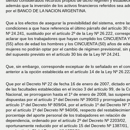
siendo considerados recursos propios de dicho régimen y establec
además que la inversión de los activos financieros referidos sea ad
por el BANCO DE LA NACION ARGENTINA.
Que a los efectos de asegurar la previsibilidad del sistema, entre la
condiciones a que hace referencia el último párrafo del artículo 30 
Nº 24.241, sustituido por el artículo 2º de la Ley Nº 26.222, corres
aclarar que los trabajadores que hayan cumplido los CINCUENTA
(55) años de edad los hombres y los CINCUENTA (50) años de eda
mujeres no podrán optar por el cambio de régimen previsional, sin p
del supuesto previsto en el artículo 30 bis de la Ley Nº 24.241.
Que, sin embargo, corresponde exceptuar de lo señalado en el co
anterior a la opción establecida en el artículo 14 de la Ley Nº 26.22
Que por el Decreto Nº 22 de fecha 16 de enero de 2007, dictado en 
de las facultades establecidas en el inciso 3 del artículo 99, de la C
Nacional, se prorrogaron hasta el 1º de enero de 2008, las suspen
dispuestas por el artículo 1º del Decreto Nº 390/03 y prorrogadas po
artículo 1º del Decreto Nº 809/04, por el artículo 1º del Decreto Nº 
por el artículo 1º del Decreto Nº 940/06, respecto del restablecimien
porcentaje del aporte personal de los trabajadores en relación de
dependencia, ordenado por el artículo 2º del Decreto Nº 2203/02,
oportunamente reducido por el artículo 15 del Decreto Nº 1387/01,