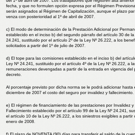
del 1º de abril de 2007. Los trabajadores que registren alta anterior
fecha, y que no formulen opción expresa por el Régimen Previsiona
serán asignados al Régimen de Capitalización, aunque el plazo par
venza con posterioridad al 1º de abril de 2007.
c) El modo de determinación de la Prestación Adicional por Perman
establecido en el inciso b) del segundo párrafo del artículo 30 de la
24.241, sustituido por el artículo 2º de la Ley Nº 26.222, a los benef
solicitados a partir del 1º de julio de 2007.
d) El tope para las comisiones establecido en el inciso b) del artícul
Ley Nº 24.241, sustituido por el artículo 4º de la Ley Nº 26.222, a la
remuneraciones devengadas a partir de la entrada en vigencia del
decreto.
Al porcentaje previsto por dicha norma se le podrá adicionar hasta 
diciembre de 2007 el costo del seguro por invalidez y fallecimiento.
e) El régimen de financiamiento de las prestaciones por Invalidez y
Fallecimiento establecido por el artículo 99 de la Ley Nº 24.241, sus
el artículo 10 de la Ley Nº 26.222, a los siniestros exigibles a partir 
enero de 2008.
f) El plazo de NOVENTA (90) días para transferir el saldo de la cue