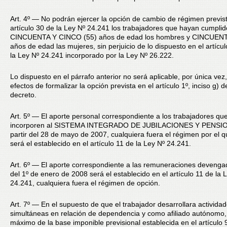
Art. 4º — No podrán ejercer la opción de cambio de régimen previst
artículo 30 de la Ley Nº 24.241 los trabajadores que hayan cumplid
CINCUENTA Y CINCO (55) años de edad los hombres y CINCUENT
años de edad las mujeres, sin perjuicio de lo dispuesto en el artícul
la Ley Nº 24.241 incorporado por la Ley Nº 26.222.
Lo dispuesto en el párrafo anterior no será aplicable, por única vez,
efectos de formalizar la opción prevista en el artículo 1º, inciso g) 
decreto.
Art. 5º — El aporte personal correspondiente a los trabajadores qu
incorporen al SISTEMA INTEGRADO DE JUBILACIONES Y PENSI
partir del 28 de mayo de 2007, cualquiera fuera el régimen por el q
será el establecido en el artículo 11 de la Ley Nº 24.241.
Art. 6º — El aporte correspondiente a las remuneraciones devengad
del 1º de enero de 2008 será el establecido en el artículo 11 de la 
24.241, cualquiera fuera el régimen de opción.
Art. 7º — En el supuesto de que el trabajador desarrollara activida
simultáneas en relación de dependencia y como afiliado autónomo, 
máximo de la base imponible previsional establecida en el artículo 9