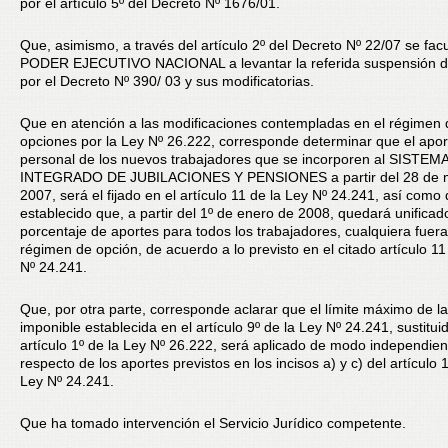
por el artículo 5º del Decreto Nº 1676/01.
Que, asimismo, a través del artículo 2º del Decreto Nº 22/07 se facu
PODER EJECUTIVO NACIONAL a levantar la referida suspensión d
por el Decreto Nº 390/ 03 y sus modificatorias.
Que en atención a las modificaciones contempladas en el régimen 
opciones por la Ley Nº 26.222, corresponde determinar que el apor
personal de los nuevos trabajadores que se incorporen al SISTEM
INTEGRADO DE JUBILACIONES Y PENSIONES a partir del 28 de 
2007, será el fijado en el artículo 11 de la Ley Nº 24.241, así como 
establecido que, a partir del 1º de enero de 2008, quedará unificad
porcentaje de aportes para todos los trabajadores, cualquiera fuera
régimen de opción, de acuerdo a lo previsto en el citado artículo 11
Nº 24.241.
Que, por otra parte, corresponde aclarar que el límite máximo de l
imponible establecida en el artículo 9º de la Ley Nº 24.241, sustitui
artículo 1º de la Ley Nº 26.222, será aplicado de modo independien
respecto de los aportes previstos en los incisos a) y c) del artículo 
Ley Nº 24.241.
Que ha tomado intervención el Servicio Jurídico competente.