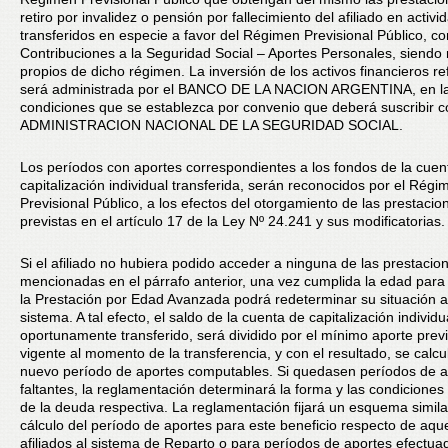
retiro por invalidez o pensión por fallecimiento del afiliado en activi
transferidos en especie a favor del Régimen Previsional Público, c
Contribuciones a la Seguridad Social – Aportes Personales, siendo
propios de dicho régimen. La inversión de los activos financieros re
será administrada por el BANCO DE LA NACION ARGENTINA, en l
condiciones que se establezca por convenio que deberá suscribir c
ADMINISTRACION NACIONAL DE LA SEGURIDAD SOCIAL.
Los períodos con aportes correspondientes a los fondos de la cuen
capitalización individual transferida, serán reconocidos por el Régi
Previsional Público, a los efectos del otorgamiento de las prestacio
previstas en el artículo 17 de la Ley Nº 24.241 y sus modificatorias.
Si el afiliado no hubiera podido acceder a ninguna de las prestacio
mencionadas en el párrafo anterior, una vez cumplida la edad para
la Prestación por Edad Avanzada podrá redeterminar su situación a
sistema. A tal efecto, el saldo de la cuenta de capitalización individu
oportunamente transferido, será dividido por el mínimo aporte previ
vigente al momento de la transferencia, y con el resultado, se calcu
nuevo período de aportes computables. Si quedasen períodos de a
faltantes, la reglamentación determinará la forma y las condicione
de la deuda respectiva. La reglamentación fijará un esquema simila
cálculo del período de aportes para este beneficio respecto de aque
afiliados al sistema de Reparto o para períodos de aportes efectuad