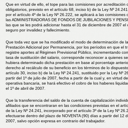
Que en virtud de ello, el tope para las comisiones por acreditación
obligatorios, previsto en el artículo 68, inciso b) de la Ley Nº 24.241
por el artículo 4º de la Ley Nº 26.222, se aplicará a las comisiones
las ADMINISTRADORAS DE FONDOS DE JUBILACIONES Y PENSI
las que se les podrá adicionar hasta el 31 de diciembre de 2007 el 
seguro por invalidez y fallecimiento.
Que toda vez que se ha modificado el modo de determinación de l
Prestación Adicional por Permanencia, por los períodos en que el t
registre aportes al Régimen Previsional Público, incrementando con 
tasa de sustitución del salario, corresponde reconocer a quienes se
hubiera determinado dicha prestación en base al porcentaje anterior
derecho al recálculo de su beneficio en los términos de lo dispuesto
artículo 30, inciso b) de la Ley Nº 24.241, sustituido por la Ley Nº 2
partir del 1º de julio de 2007, fecha a partir de la cual y, en virtud de
operativa bancaria, se hará efectivo el cobro de los haberes liquid
el 1º de abril de 2007.
Que la transferencia del saldo de la cuenta de capitalización individ
afiliados que se encontraran en las condiciones previstas en el artíc
de la Ley Nº 24.241, incorporado por el artículo 3º de la Ley Nº 26
efectuarse dentro del plazo de NOVENTA (90) días a partir del 12 d
2007, salvo opción expresa en contrario del trabajador.