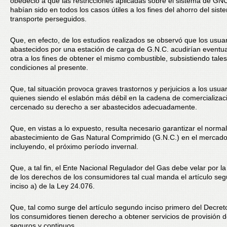
obedeció a que las restricciones aplicadas sobre el sistema de GN
habían sido en todos los casos útiles a los fines del ahorro del sis
transporte perseguidos.
Que, en efecto, de los estudios realizados se observó que los usua
abastecidos por una estación de carga de G.N.C. acudirían eventu
otra a los fines de obtener el mismo combustible, subsistiendo tales
condiciones al presente.
Que, tal situación provoca graves trastornos y perjuicios a los usuar
quienes siendo el eslabón más débil en la cadena de comercializac
cercenado su derecho a ser abastecidos adecuadamente.
Que, en vistas a lo expuesto, resulta necesario garantizar el normal
abastecimiento de Gas Natural Comprimido (G.N.C.) en el mercado
incluyendo, el próximo período invernal.
Que, a tal fin, el Ente Nacional Regulador del Gas debe velar por la
de los derechos de los consumidores tal cual manda el artículo se
inciso a) de la Ley 24.076.
Que, tal como surge del artículo segundo inciso primero del Decre
los consumidores tienen derecho a obtener servicios de provisión 
seguros y continuos.