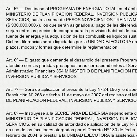
Art. 5º — Destínase al PROGRAMA DE ENERGIA TOTAL en el ámbi
MINISTERIO DE PLANIFICACION FEDERAL, INVERSION PUBLICA
SERVICIOS, hasta la suma de PESOS NOVECIENTOS TREINTA 
($ 930.000.000.-), los que serán asignados al pago de las diferenc
surjan entre los precios de compra para la provisión habitual de cua
fuente de energía y la adquisición de los combustibles líquidos susti
Dichas diferencias serán liquidadas por la UNIDAD EJECUTORA en
plazos, modos y formas que determine la reglamentación.
Art. 6º — El gasto que demande el desarrollo del presente Progra
atendido con las partidas presupuestarias correspondientes al Serv
Administrativo Financiero 354 MINISTERIO DE PLANIFICACION 
INVERSION PUBLICA Y SERVICIOS.
Art. 7º — Será de aplicación al presente la Ley Nº 24.156 y lo dispu
Resolución Nº 268 de fecha 11 de mayo de 2007 del registro del 
DE PLANIFICACION FEDERAL, INVERSION PUBLICA Y SERVICIO
Art. 8º — Instrúyese a la SECRETARIA DE ENERGIA dependiente d
MINISTERIO DE PLANIFICACION FEDERAL, INVERSION PUBLICA
SERVICIOS, en su calidad de autoridad de aplicación de la Ley Nº 
en uso de las facultades otorgadas por el Decreto Nº 180 de fecha
febrero de 2004, a prestar a la UNIDAD EJECUTORA la asistencia 