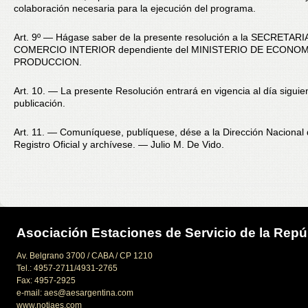
colaboración necesaria para la ejecución del programa.
Art. 9º — Hágase saber de la presente resolución a la SECRETARI
COMERCIO INTERIOR dependiente del MINISTERIO DE ECONOM
PRODUCCION.
Art. 10. — La presente Resolución entrará en vigencia al día siguie
publicación.
Art. 11. — Comuníquese, publíquese, dése a la Dirección Nacional 
Registro Oficial y archívese. — Julio M. De Vido.
Asociación Estaciones de Servicio de la Repú
Av. Belgrano 3700 / CABA / CP 1210
Tel.: 4957-2711/4931-2765
Fax: 4957-2925
e-mail: aes@aesargentina.com
www.notiaes.com