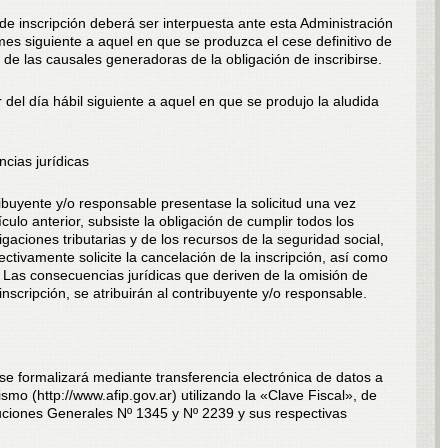
 de inscripción deberá ser interpuesta ante esta Administración
 mes siguiente a aquel en que se produzca el cese definitivo de
n de las causales generadoras de la obligación de inscribirse.
r del día hábil siguiente a aquel en que se produjo la aludida
cias jurídicas
ibuyente y/o responsable presentase la solicitud una vez
ículo anterior, subsiste la obligación de cumplir todos los
gaciones tributarias y de los recursos de la seguridad social,
ectivamente solicite la cancelación de la inscripción, así como
. Las consecuencias jurídicas que deriven de la omisión de
 inscripción, se atribuirán al contribuyente y/o responsable.
 se formalizará mediante transferencia electrónica de datos a
mo (http://www.afip.gov.ar) utilizando la «Clave Fiscal», de
uciones Generales Nº 1345 y Nº 2239 y sus respectivas