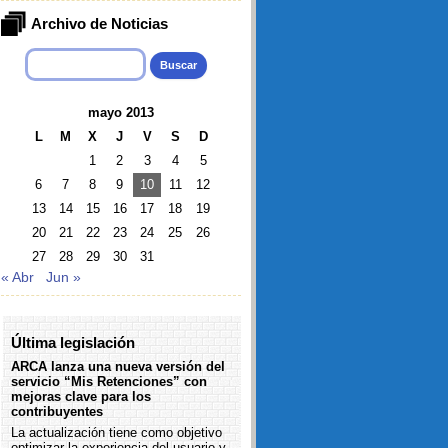
Archivo de Noticias
Buscar:
mayo 2013
L
M
X
J
V
S
D
1
2
3
4
5
6
7
8
9
10
11
12
13
14
15
16
17
18
19
20
21
22
23
24
25
26
27
28
29
30
31
« Abr
Jun »
Última legislación
ARCA lanza una nueva versión del
servicio “Mis Retenciones” con
mejoras clave para los
contribuyentes
La actualización tiene como objetivo
optimizar la experiencia del usuario y