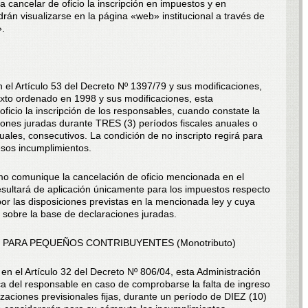
 cancelar de oficio la inscripción en impuestos y en
án visualizarse en la página «web» institucional a través de
».
en el Artículo 53 del Decreto Nº 1397/79 y sus modificaciones,
exto ordenado en 1998 y sus modificaciones, esta
ficio la inscripción de los responsables, cuando constate la
ciones juradas durante TRES (3) períodos fiscales anuales o
les, consecutivos. La condición de no inscripto regirá para
esos incumplimientos.
o comunique la cancelación de oficio mencionada en el
resultará de aplicación únicamente para los impuestos respecto
 por las disposiciones previstas en la mencionada ley y cuya
 sobre la base de declaraciones juradas.
O PARA PEQUEÑOS CONTRIBUYENTES (Monotributo)
o en el Artículo 32 del Decreto Nº 806/04, esta Administración
ica del responsable en caso de comprobarse la falta de ingreso
izaciones previsionales fijas, durante un período de DIEZ (10)