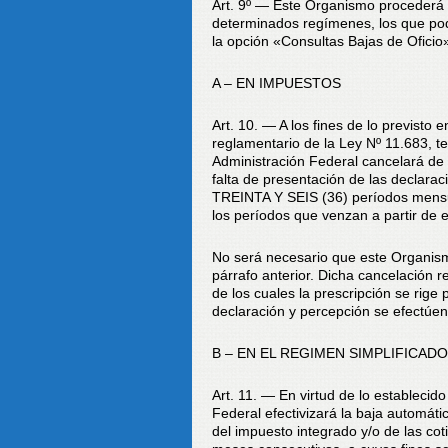
Art. 9º — Este Organismo procederá a
determinados regímenes, los que podr
la opción «Consultas Bajas de Oficio
A – EN IMPUESTOS
Art. 10. — A los fines de lo previsto 
reglamentario de la Ley Nº 11.683, t
Administración Federal cancelará de o
falta de presentación de las declara
TREINTA Y SEIS (36) períodos mensua
los períodos que venzan a partir de 
No será necesario que este Organism
párrafo anterior. Dicha cancelación 
de los cuales la prescripción se rige
declaración y percepción se efectúen
B – EN EL REGIMEN SIMPLIFICAD
Art. 11. — En virtud de lo establecid
Federal efectivizará la baja automát
del impuesto integrado y/o de las cot