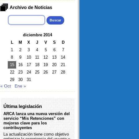
Archivo de Noticias
Buscar:
diciembre 2014
L
M
X
J
V
S
D
1
2
3
4
5
6
7
8
9
10
11
12
13
14
15
16
17
18
19
20
21
22
23
24
25
26
27
28
29
30
31
« Oct
Ene »
Última legislación
ARCA lanza una nueva versión del
servicio “Mis Retenciones” con
mejoras clave para los
contribuyentes
La actualización tiene como objetivo
optimizar la experiencia del usuario y