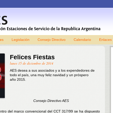
les
Legislación
Consejo Directivo
Skip to content
Calendario
Enlaces
Felices Fiestas
lunes 15 de diciembre de 2014
AES desea a sus asociados y a los expendedores de
todo el país, una muy feliz navidad y un próspero
año 2015.
Consejo Directivo AES
entro del marco convencional del CCT 317/99 se ha dispuesto