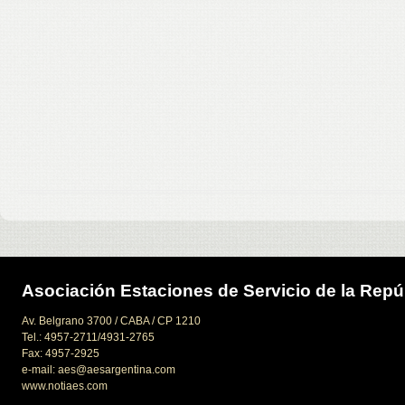
Asociación Estaciones de Servicio de la Repú
Av. Belgrano 3700 / CABA / CP 1210
Tel.: 4957-2711/4931-2765
Fax: 4957-2925
e-mail: aes@aesargentina.com
www.notiaes.com