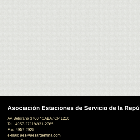
Asociación Estaciones de Servicio de la Repú
Av. Belgrano 3700 / CABA / CP 1210
Tel.: 4957-2711/4931-2765
Fax: 4957-2925
e-mail: aes@aesargentina.com