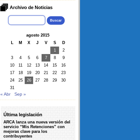
Archivo de Noticias
Buscar:
agosto 2015
L
M
X
J
V
S
D
1
2
3
4
5
6
7
8
9
10
11
12
13
14
15
16
17
18
19
20
21
22
23
24
25
26
27
28
29
30
31
« Abr
Sep »
Última legislación
ARCA lanza una nueva versión del
servicio “Mis Retenciones” con
mejoras clave para los
contribuyentes