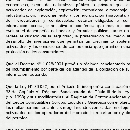
económicos, sean de naturaleza pública o privada que d
actividades de exploración, explotación, tratamiento, almacenaje, 
industrialización, fraccionamiento y comercialización (mayorista y
de hidrocarburos y combustibles, estarán obligados a sumi
información técnica, cuantitativa o económica que resulte nec
evaluar el desempeño del sector y formular políticas, tanto e
refiere al cuidado de la seguridad, la preservación del medio a
desarrollo de inversiones que permitan un crecimiento sosteni
actividades, y las condiciones de competencia que garanticen u
protección de los consumidores.
Que el Decreto N° 1.028/2001 prevé un régimen sancionatorio p
de incumplimiento por parte de los agentes de la obligación de sum
información requerida.
Que la Ley N° 26.022, por el Artículo 5, incorporó a continuación d
33 del Capítulo VI, Régimen Sancionatorio, del Título III de la Ley
(t.o. 1998) y sus modificatorias, el Régimen de Contravenciones 
del Sector Combustibles Sólidos, Líquidos y Gaseosos con el objeto
las multas pertinentes ante las irregularidades verificadas en el ejer
actividades de los operadores del mercado hidrocarburífero y d
del petróleo.