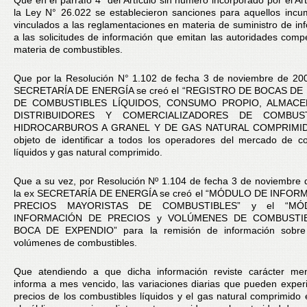
Que en el párrafo 4° del Artículo sin número incorporado por el Art
la Ley N° 26.022 se establecieron sanciones para aquellos incu
vinculados a las reglamentaciones en materia de suministro de in
a las solicitudes de información que emitan las autoridades comp
materia de combustibles.
Que por la Resolución N° 1.102 de fecha 3 de noviembre de 200
SECRETARÍA DE ENERGÍA se creó el “REGISTRO DE BOCAS DE
DE COMBUSTIBLES LÍQUIDOS, CONSUMO PROPIO, ALMACE
DISTRIBUIDORES Y COMERCIALIZADORES DE COMBUS
HIDROCARBUROS A GRANEL Y DE GAS NATURAL COMPRIMIDO
objeto de identificar a todos los operadores del mercado de c
líquidos y gas natural comprimido.
Que a su vez, por Resolución Nº 1.104 de fecha 3 de noviembre
la ex SECRETARÍA DE ENERGÍA se creó el “MÓDULO DE INFOR
PRECIOS MAYORISTAS DE COMBUSTIBLES” y el “M
INFORMACIÓN DE PRECIOS y VOLÚMENES DE COMBUSTI
BOCA DE EXPENDIO” para la remisión de información sobre
volúmenes de combustibles.
Que atendiendo a que dicha información reviste carácter me
informa a mes vencido, las variaciones diarias que pueden exper
precios de los combustibles líquidos y el gas natural comprimido