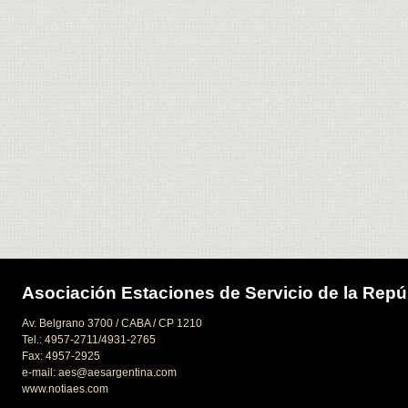
Asociación Estaciones de Servicio de la Repú
Av. Belgrano 3700 / CABA / CP 1210
Tel.: 4957-2711/4931-2765
Fax: 4957-2925
e-mail: aes@aesargentina.com
www.notiaes.com