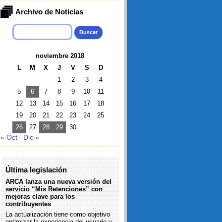
Archivo de Noticias
Buscar:
noviembre 2018
L
M
X
J
V
S
D
1
2
3
4
5
6
7
8
9
10
11
12
13
14
15
16
17
18
19
20
21
22
23
24
25
26
27
28
29
30
« Oct
Dic »
Última legislación
ARCA lanza una nueva versión del
servicio “Mis Retenciones” con
mejoras clave para los
contribuyentes
La actualización tiene como objetivo
optimizar la experiencia del usuario y