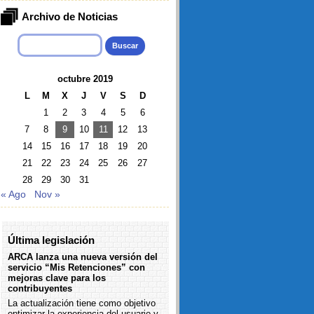
Archivo de Noticias
Buscar:
octubre 2019
L
M
X
J
V
S
D
1
2
3
4
5
6
7
8
9
10
11
12
13
14
15
16
17
18
19
20
21
22
23
24
25
26
27
28
29
30
31
« Ago
Nov »
Última legislación
ARCA lanza una nueva versión del
servicio “Mis Retenciones” con
mejoras clave para los
contribuyentes
La actualización tiene como objetivo
optimizar la experiencia del usuario y