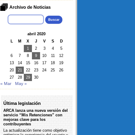
Archivo de Noticias
Buscar:
abril 2020
L
M
X
J
V
S
D
1
2
3
4
5
6
7
8
9
10
11
12
13
14
15
16
17
18
19
20
21
22
23
24
25
26
27
28
29
30
« Mar
May »
Última legislación
ARCA lanza una nueva versión del
servicio “Mis Retenciones” con
mejoras clave para los
contribuyentes
La actualización tiene como objetivo
optimizar la experiencia del usuario y