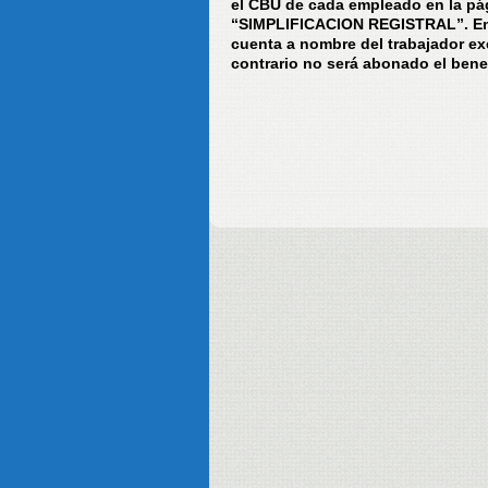
el CBU de cada empleado en la pá
“SIMPLIFICACION REGISTRAL”. En é
cuenta a nombre del trabajador ex
contrario no será abonado el benef
Consejo D