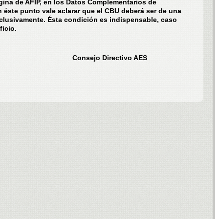
gina de AFIP, en los Datos Complementarios de
ste punto vale aclarar que el CBU deberá ser de una
clusivamente. Ésta condición es indispensable, caso
icio.
irectivo AES