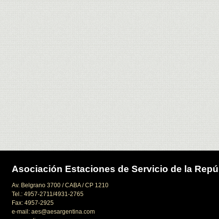
Asociación Estaciones de Servicio de la Repú
Av. Belgrano 3700 / CABA / CP 1210
Tel.: 4957-2711/4931-2765
Fax: 4957-2925
e-mail: aes@aesargentina.com