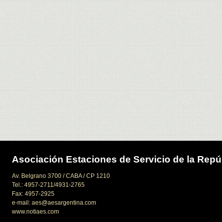
Asociación Estaciones de Servicio de la Repú
Av. Belgrano 3700 / CABA / CP 1210
Tel.: 4957-2711/4931-2765
Fax: 4957-2925
e-mail: aes@aesargentina.com
www.notiaes.com