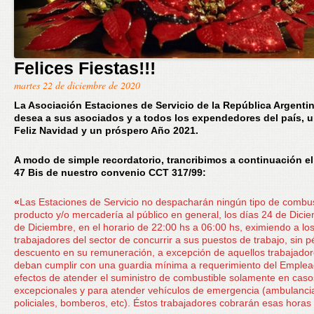
Felices Fiestas!!!
martes 22 de diciembre de 2020
La Asociación Estaciones de Servicio de la República Argentin
desea a sus asociados y a todos los expendedores del país, 
Feliz Navidad y un próspero Año 2021.
A modo de simple recordatorio, trancribimos a continuación el 
47 Bis de nuestro convenio CCT 317/99:
«
Las Estaciones de Servicio no despacharán ningún tipo de combus
producto y/o mercadería al público en general, los días 24 de Dici
de Diciembre, en el horario de 22:00 hs a 06:00 hs, eximiendo a lo
trabajadores del sector de concurrir a sus puestos de trabajo, sin p
descuento en su remuneración, a excepción de aquellos trabajado
deban cumplir con una guardia mínima a requerimiento del Emplead
efectos de atender el suministro de combustible solamente en caso
excepcionales y para atender vehículos de emergencia (ambulanci
policiales, bomberos, etc). Éstos trabajadores cobrarán esas horas